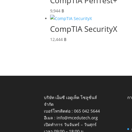
CompTIA PenTest+
9,944
฿
CompTIA SecurityX
12,444
฿
บริษัท เอ็มซี เอดูเท็ค โซลูชั่นส์
กา
จำกัด
เบอร์โทรติดต่อ :
065 042 5644
อีเมล :
info@mcedutech.org
เปิดทำการ วันจันทร์ – วันศุกร์
เวลา 09:00 – 18:00 น.