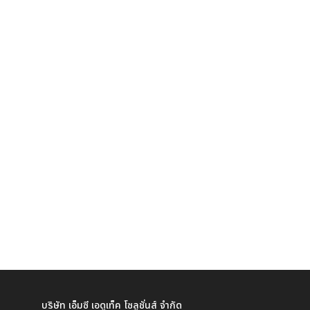
บริษัท เอ็มซี เอดูเท็ค โซลูชั่นส์ จำกัด