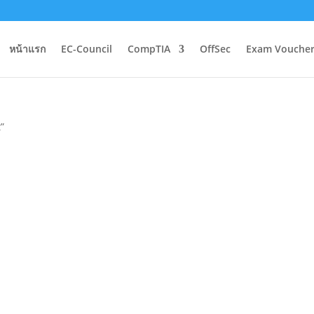
หน้าแรก
EC-Council
CompTIA
OffSec
Exam Voucher
t”