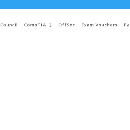
-Council
CompTIA
OffSec
Exam Vouchers
กิ