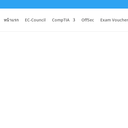
หน้าแรก
EC-Council
CompTIA
OffSec
Exam Voucher