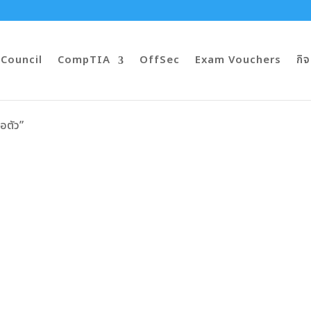
-Council
CompTIA
OffSec
Exam Vouchers
กิ
่อตัว”