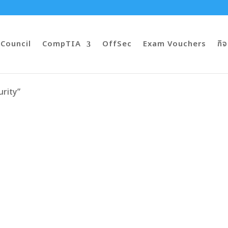
-Council
CompTIA
OffSec
Exam Vouchers
กิ
curity”