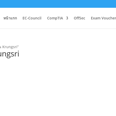
หน้าแรก
EC-Council
CompTIA
OffSec
Exam Voucher
าน Krungsri”
ungsri