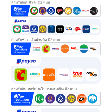
สำหรับผ่อนชำระ มี2 แบบ
สำหรับชำระเงินผ่านบิล มี2 แบบ
สำหรับอินเทอร์เน็ต/โมบายแบงก์กิ้ง มี2 แบบ