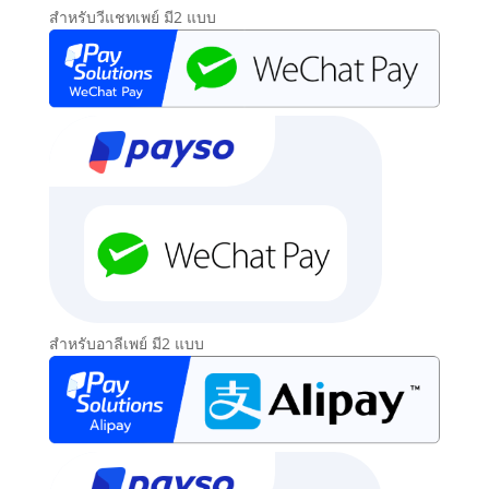
สำหรับวีแชทเพย์ มี2 แบบ
สำหรับอาลีเพย์ มี2 แบบ