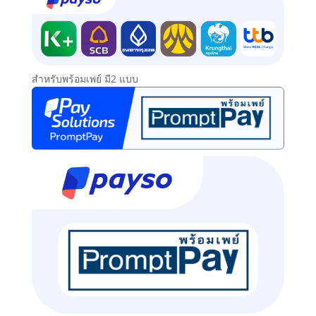
สำหรับพร้อมเพย์ มี2 แบบ